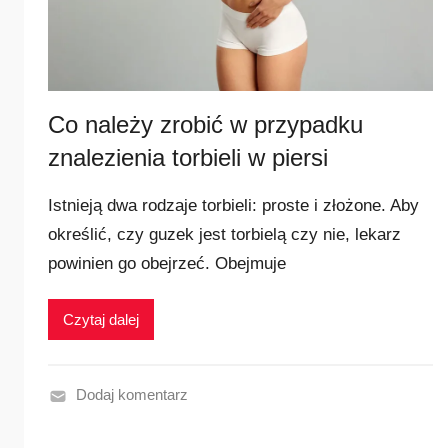
n
i
e
j
s
Co należy zrobić w przypadku
z
znalezienia torbieli w piersi
e
Istnieją dwa rodzaje torbieli: proste i złożone. Aby
określić, czy guzek jest torbielą czy nie, lekarz
powinien go obejrzeć. Obejmuje
Czytaj dalej
Dodaj komentarz
N
a