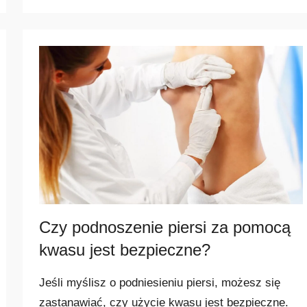
N
a
j
p
o
p
u
l
a
r
n
i
e
Czy podnoszenie piersi za pomocą
j
kwasu jest bezpieczne?
s
z
Jeśli myślisz o podniesieniu piersi, możesz się
e
zastanawiać, czy użycie kwasu jest bezpieczne.