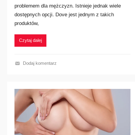
problemem dla mężczyzn. Istnieje jednak wiele
dostępnych opcji. Dove jest jednym z takich
produktów,
Czytaj dalej
Dodaj komentarz
N
a
j
p
o
p
u
l
a