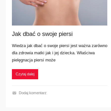
r
n
i
e
j
Jak dbać o swoje piersi
s
z
Wiedza jak dbać o swoje piersi jest ważna zarówno
e
dla zdrowia matki jak i jej dziecka. Właściwa
pielęgnacja piersi może
Czytaj dalej
Dodaj komentarz
N
a