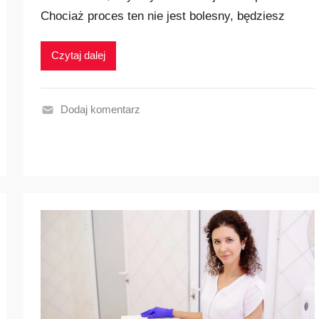
Chociaż proces ten nie jest bolesny, będziesz
Czytaj dalej
Dodaj komentarz
N
a
j
p
o
p
u
l
a
r
n