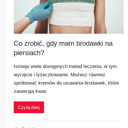
i
zabiegów.
Co zrobić, gdy mam brodawki na
piersiach?
Istnieje wiele dostępnych metod leczenia, w tym
wycięcie i łyżeczkowanie. Możesz również
spróbować kremów do usuwania brodawek, które
zawierają kwas
Czytaj dalej