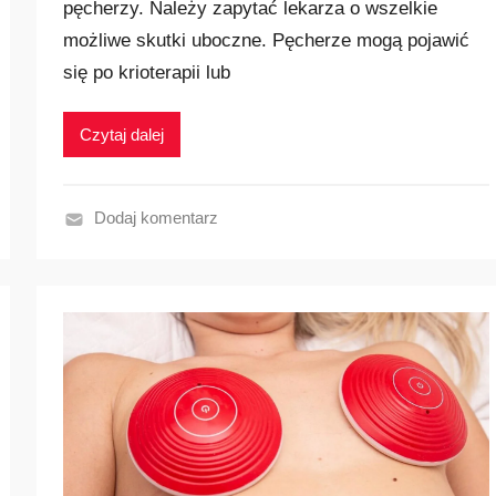
pęcherzy. Należy zapytać lekarza o wszelkie
możliwe skutki uboczne. Pęcherze mogą pojawić
się po krioterapii lub
Czytaj dalej
Dodaj komentarz
N
a
j
p
o
p
u
l
a