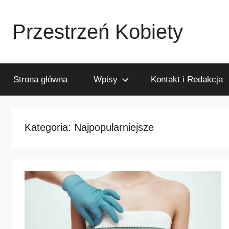
Przejdź
do
Przestrzeń Kobiety
treści
Wszystko
o
medycynie
Strona główna
Wpisy
Kontakt i Redakcja
estetycznej
i
klinikach:
Kategoria:
Najpopularniejsze
Przeczytaj
plusy
i
minusy
medycyny
estetycznej,
klinik
urody