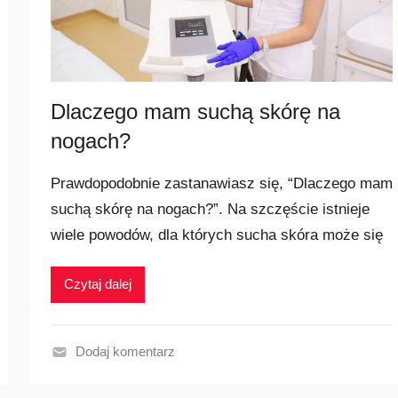
i
e
j
s
Dlaczego mam suchą skórę na
z
e
nogach?
Prawdopodobnie zastanawiasz się, “Dlaczego mam
suchą skórę na nogach?”. Na szczęście istnieje
wiele powodów, dla których sucha skóra może się
Czytaj dalej
Dodaj komentarz
N
a