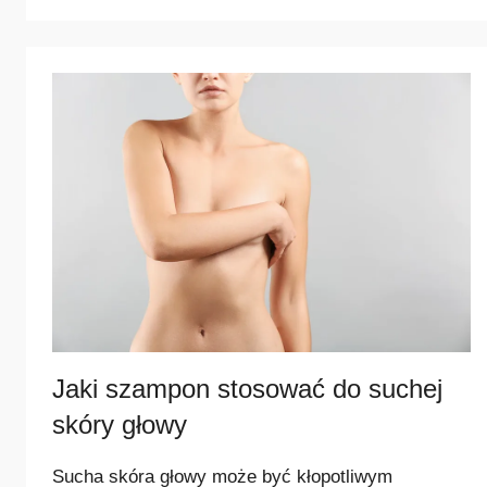
j
p
o
p
u
l
a
r
n
i
e
j
s
Jaki szampon stosować do suchej
z
skóry głowy
e
Sucha skóra głowy może być kłopotliwym