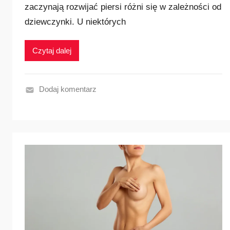
zaczynają rozwijać piersi różni się w zależności od
dziewczynki. U niektórych
Czytaj dalej
Dodaj komentarz
N
a
j
p
o
p
u
l
a
r