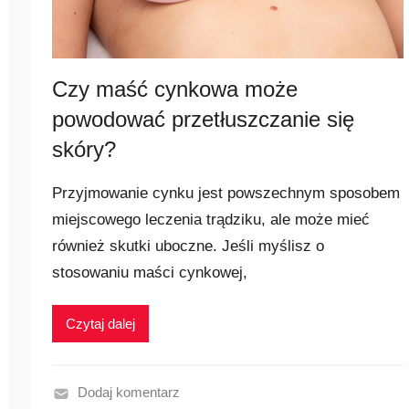
r
n
i
e
Czy maść cynkowa może
j
powodować przetłuszczanie się
s
skóry?
z
e
Przyjmowanie cynku jest powszechnym sposobem
miejscowego leczenia trądziku, ale może mieć
również skutki uboczne. Jeśli myślisz o
stosowaniu maści cynkowej,
Czytaj dalej
Dodaj komentarz