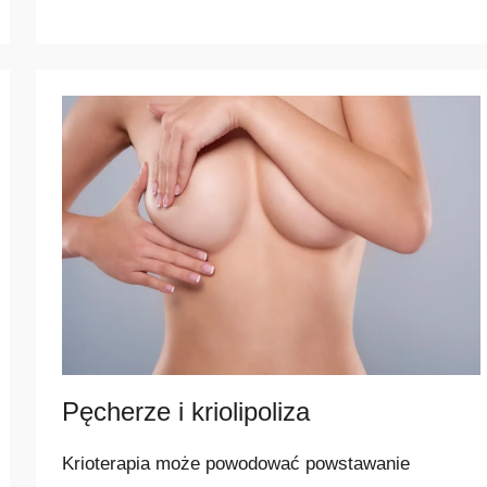
a
j
p
o
p
u
l
a
r
n
i
e
j
s
Pęcherze i kriolipoliza
z
e
Krioterapia może powodować powstawanie