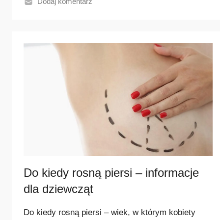
Dodaj komentarz
N
a
j
p
o
p
u
l
a
r
n
i
e
Do kiedy rosną piersi – informacje
j
dla dziewcząt
s
z
Do kiedy rosną piersi – wiek, w którym kobiety
e